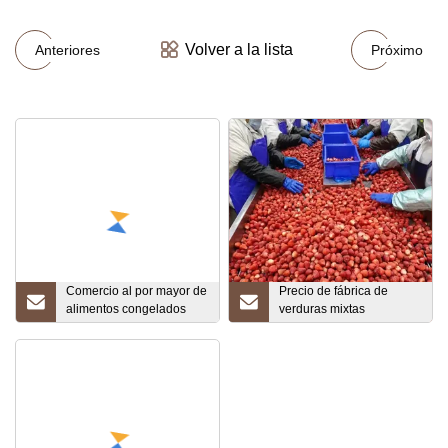
Volver a la lista
Anteriores
Próximo
Comercio al por mayor de
Precio de fábrica de
alimentos congelados
verduras mixtas
para perros para hornear
congeladas con un
alimentos para perros de
diámetro de 2
entrenamiento Dhsw004