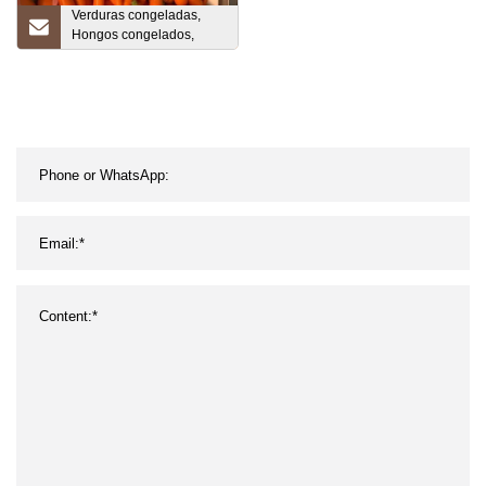
Verduras congeladas,
Hongos congelados,
Bayas congeladas,
Anguila asada, Unagi
Kabayaki, Rollitos de
primavera
congeladosVerduras
congeladas, Fruta
congelada, Hongos
congelados, Alimentos
congelados