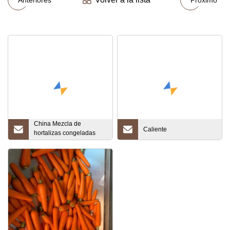
China Mezcla de
Caliente
hortalizas congeladas
Zanahoria mixta
congelada/guisantes
verdes/granos de maíz
dulce Hortalizas mixtas
congeladas de 3 formas
con certificados Kosher
Brc Halal