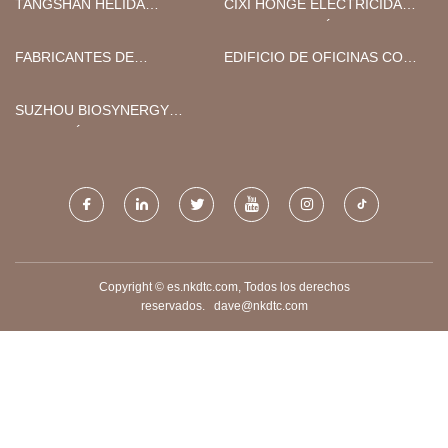
TANGSHAN HÉLIDA
CIXI HONGE ELECTRICIDAD
SUMINISTRO CADENA
ELECTRODOMÉSTICOS CO.,
GESTIÓN CO., LIMITADO.
LTD.
FABRICANTES DE
EDIFICIO DE OFICINAS CON
TRANSFORMADORES
ESTRUCTURA DE ACERO
SUMERGIDOS EN ACEITE DE
SUZHOU BIOSYNERGY
CHINA
FARMACÉUTICO CO.,
LIMITADO.
Copyright © es.nkdtc.com, Todos los derechos
reservados.
dave@nkdtc.com