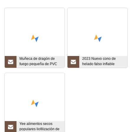
Muñeca de dragón de
2023 Nuevo cono de
fuego pequeña de PVC
helado falso inflable
de dibujos animados
gigante
coreanos personalizados
de fábrica + juguetes de
regalo de helado
Yee alimentos secos
populares liofilización de