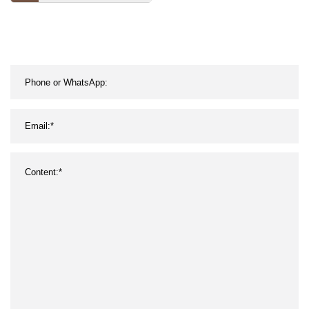
alimentos para mascotas
de fresa con bajo
contenido de azúcar